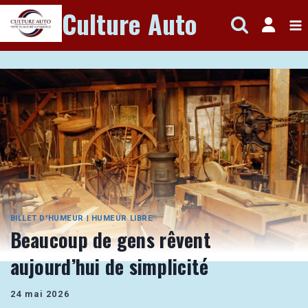
Aller
Culture Auto
au
contenu
BILLET D'HUMEUR
|
HUMEUR LIBRE
Beaucoup de gens rêvent
aujourd’hui de simplicité
24 mai 2026