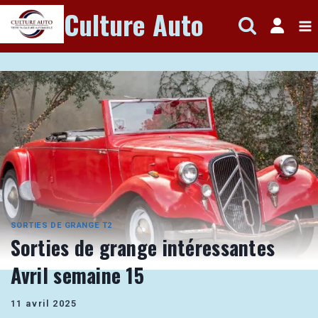
Aller
Culture Auto
au
contenu
SORTIES DE GRANGE T2
Sorties de grange intéressantes
Avril semaine 15
11 avril 2025