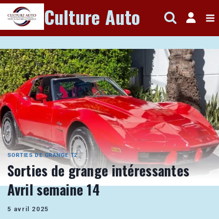
Aller
Culture Auto
au
contenu
SORTIES DE GRANGE T2
Sorties de grange intéressantes
Avril semaine 14
5 avril 2025