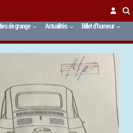
ties de grange
Actualités
Billet d’humeur