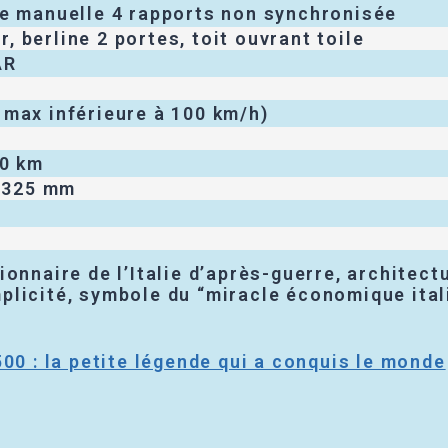
te manuelle 4 rapports non synchronisée
 berline 2 portes, toit ouvrant toile
AR
 max inférieure à 100 km/h)
00 km
1 325 mm
ionnaire de l’Italie d’après-guerre, architectur
plicité, symbole du “miracle économique ital
500 : la petite légende qui a conquis le monde