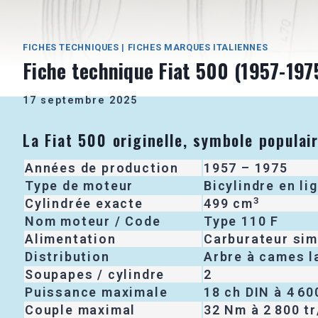
FICHES TECHNIQUES
|
FICHES MARQUES ITALIENNES
Fiche technique Fiat 500 (1957-197
17 septembre 2025
La Fiat 500 originelle, symbole populai
Années de production
1957 – 1975
Type de moteur
Bicylindre en li
3
Cylindrée exacte
499 cm
Nom moteur / Code
Type 110 F
Alimentation
Carburateur sim
Distribution
Arbre à cames l
Soupapes / cylindre
2
Puissance maximale
18 ch DIN à 4 60
Couple maximal
32 Nm à 2 800 t