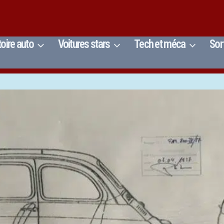
toire auto
Voitures stars
Tech et méca
Sor