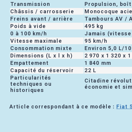
Transmission
Propulsion, boî
Châssis / carrosserie
Monocoque acier,
Freins avant / arrière
Tambours AV / 
Poids à vide
495 kg
0 à 100 km/h
Jamais (vitesse
Vitesse maximale
95 km/h
Consommation mixte
Environ 5,0 L/1
Dimensions (L x l x h)
2 970 x 1 320 x 
Empattement
1 840 mm
Capacité du réservoir
22 L
Particularités
Citadine révolut
techniques ou
économie et sim
historiques
Article correspondant à ce modèle :
Fiat 