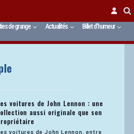
ties de grange
Actualités
Billet d’humeur
ple
Les voitures de John Lennon : une
ollection aussi originale que son
ropriétaire
es voitures de John Lennon, entre