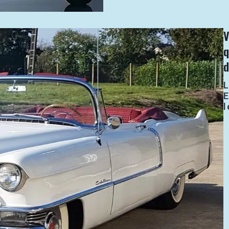
V
L
E
l