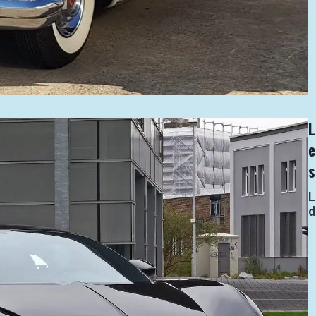
L
L
d