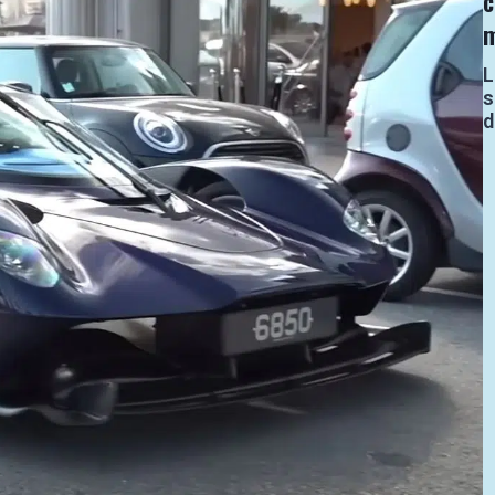
L
s
d