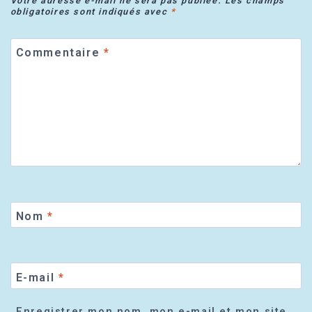
Votre adresse e-mail ne sera pas publiée.
Les champs
obligatoires sont indiqués avec
*
Commentaire
*
Nom
*
E-mail
*
Enregistrer mon nom, mon e-mail et mon site