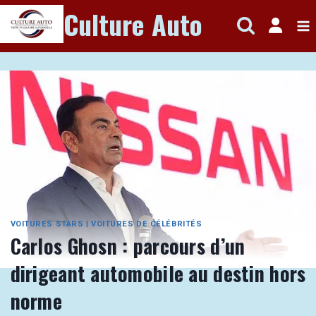
Aller
Culture Auto
au
contenu
VOITURES STARS
|
VOITURES DE CÉLÉBRITÉS
Carlos Ghosn : parcours d’un
dirigeant automobile au destin hors
norme