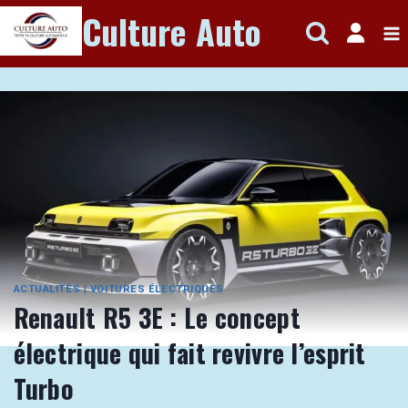
Aller
Culture Auto
au
contenu
ACTUALITÉS
|
VOITURES ÉLECTRIQUES
Renault R5 3E : Le concept
électrique qui fait revivre l’esprit
Turbo