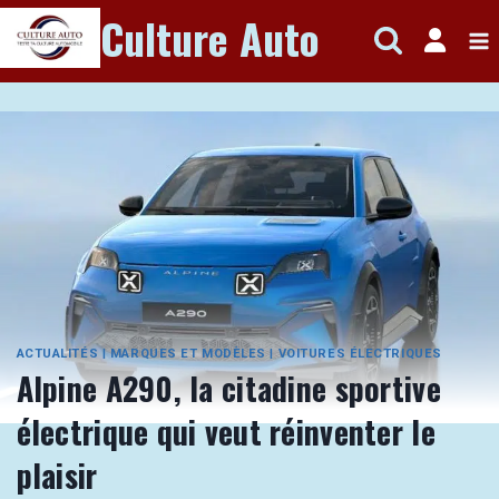
Aller
Culture Auto
au
contenu
ACTUALITÉS
|
MARQUES ET MODÈLES
|
VOITURES ÉLECTRIQUES
Alpine A290, la citadine sportive
électrique qui veut réinventer le
plaisir