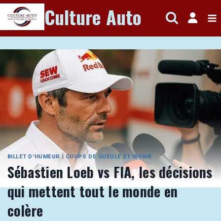
Aller
Culture Auto
au
contenu
BILLET D'HUMEUR
|
COUPS DE GUEULE ET IRONIE
Sébastien Loeb vs FIA, les décisions
qui mettent tout le monde en
colère