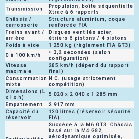
Propulsion, boîte séquentielle
Transmission
Xtrac à 6 rapports
Châssis /
Structure aluminium, coque
carrosserie
renforcée FIA
Freins avant /
Disques ventilés acier,
arrière
étriers 6 pistons / 4 pistons
Poids à vide
1 250 kg (règlement FIA GT3)
≈ 3,2 secondes (selon
0 à 100 km/h
configuration)
Vitesse
285 km/h (dépend du rapport
maximale
final)
Consommation
N.C. (usage strictement
mixte
compétition)
Dimensions (L
5 020 x 2 040 x 1 285 mm
x l x h)
Empattement
2 917 mm
Capacité du
120 litres (réservoir sécurité
réservoir
FIA)
Succède à la M6 GT3. Châssis
basé sur la M4 G82,
aérodynamique optimisée,