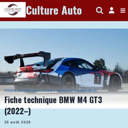
Aller
Culture Auto
au
contenu
FICHES TECHNIQUES
|
FICHES MARQUES ALLEMANDES
Fiche technique BMW M4 GT3
(2022–)
25 août 2025