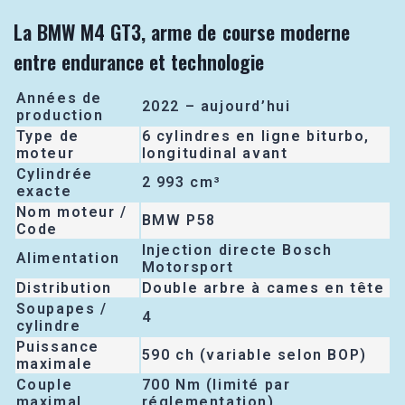
La BMW M4 GT3, arme de course moderne
entre endurance et technologie
Années de
2022 – aujourd’hui
production
Type de
6 cylindres en ligne biturbo,
moteur
longitudinal avant
Cylindrée
2 993 cm³
exacte
Nom moteur /
BMW P58
Code
Injection directe Bosch
Alimentation
Motorsport
Distribution
Double arbre à cames en tête
Soupapes /
4
cylindre
Puissance
590 ch (variable selon BOP)
maximale
Couple
700 Nm (limité par
maximal
réglementation)