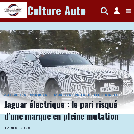
Aller
Culture Auto
au
contenu
ACTUALITÉS
|
MARQUES ET MODÈLES
|
VOITURES ÉLECTRIQUES
Jaguar électrique : le pari risqué
d’une marque en pleine mutation
12 mai 2026