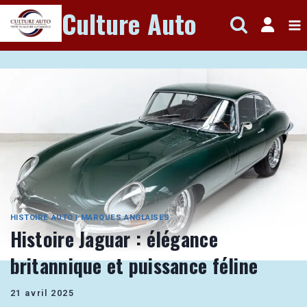
Aller
Culture Auto
au
contenu
HISTOIRE AUTO
|
MARQUES ANGLAISES
Histoire Jaguar : élégance
britannique et puissance féline
21 avril 2025