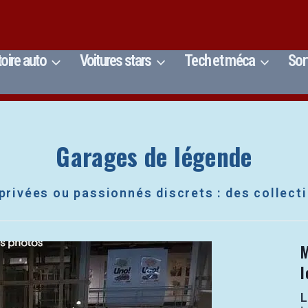
toire auto
Voitures stars
Tech et méca
Sor
Garages de légende
rivées ou passionnés discrets : des collecti
M
l
L