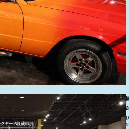
M
D
s