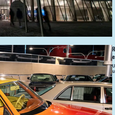
R
U
u