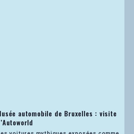
usée automobile de Bruxelles : visite
d’Autoworld
Des voitures mythiques exposées comme