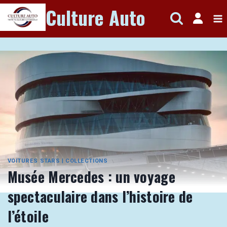
Aller
Culture Auto
au
contenu
VOITURES STARS
|
COLLECTIONS
Musée Mercedes : un voyage
spectaculaire dans l’histoire de
l’étoile