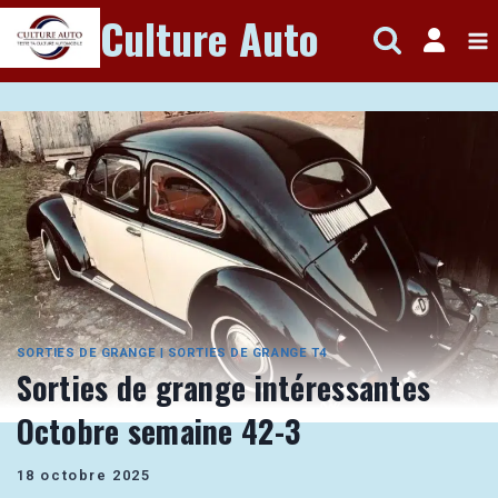
Aller
Culture Auto
au
contenu
SORTIES DE GRANGE
|
SORTIES DE GRANGE T4
Sorties de grange intéressantes
Octobre semaine 42-3
18 octobre 2025