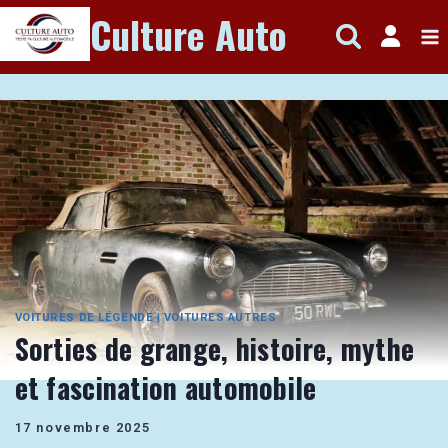
Aller
Culture Auto
au
contenu
VOITURES DE LÉGENDE
|
VOITURES AUTRES
Sorties de grange, histoire, mythe
et fascination automobile
17 novembre 2025