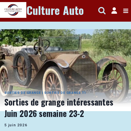
Aller
Culture Auto
au
contenu
SORTIES DE GRANGE
|
SORTIES DE GRANGE T1
Sorties de grange intéressantes
Juin 2026 semaine 23-2
5 juin 2026