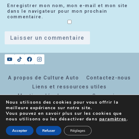
Enregistrer mon nom, mon e-mail et mon site
dans le navigateur pour mon prochain
commentaire.
A propos de Culture Auto
Contactez-nous
Liens et ressources utiles
Mentions légales
Connexion
Nous utilisons des cookies pour vous offrir la
Inscription newsletter
meilleure expérience sur notre site.
Vous pouvez en savoir plus sur les cookies que
nous utilisons ou les désactiver dans
paramètres
.
© 2026 Culture Auto - Thème WordPress par
Accepter
Refuser
Réglages
Kadence WP