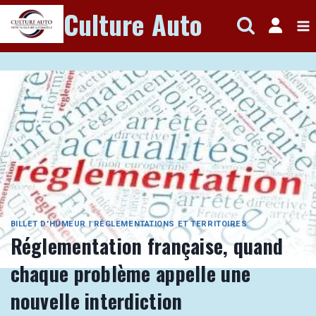
Aller
Culture Auto
au
contenu
BILLET D'HUMEUR
|
RÈGLEMENTATIONS ET TERRITOIRES
Réglementation française, quand
chaque problème appelle une
nouvelle interdiction