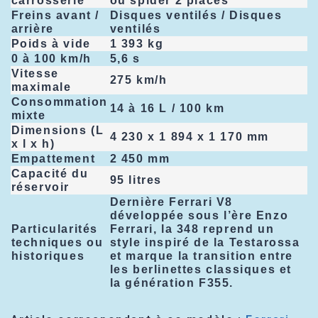
carrosserie
ou spider 2 places
Freins avant /
Disques ventilés / Disques
arrière
ventilés
Poids à vide
1 393 kg
0 à 100 km/h
5,6 s
Vitesse
275 km/h
maximale
Consommation
14 à 16 L / 100 km
mixte
Dimensions (L
4 230 x 1 894 x 1 170 mm
x l x h)
Empattement
2 450 mm
Capacité du
95 litres
réservoir
Dernière Ferrari V8
développée sous l’ère Enzo
Particularités
Ferrari, la 348 reprend un
techniques ou
style inspiré de la Testarossa
historiques
et marque la transition entre
les berlinettes classiques et
la génération F355.