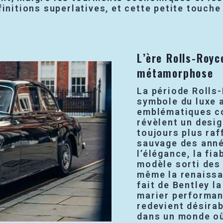
nitions superlatives, et cette petite touche “
L’ère Rolls-Royc
métamorphose
La période Rolls
symbole du luxe 
emblématiques co
révèlent un desi
toujours plus raf
sauvage des année
l’élégance, la fia
modèle sorti des
même la renaissa
fait de Bentley l
marier performan
redevient désirab
dans un monde où