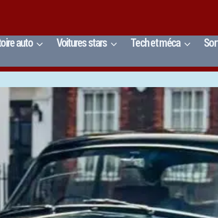
toire auto
Voitures stars
Tech et méca
Sor