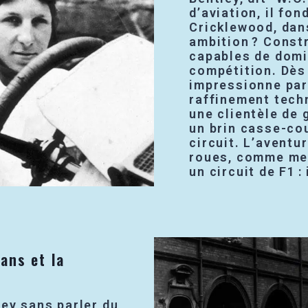
d’aviation, il fo
Cricklewood, dan
ambition ? Constr
capables de domin
compétition. Dès 
impressionne par
raffinement tech
une clientèle de 
un brin casse-cou
circuit. L’aventu
roues, comme met
un circuit de F1 :
ans et la
ley sans parler du