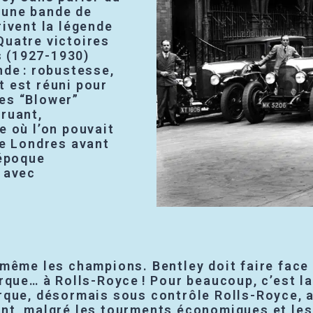
 une bande de
rivent la légende
Quatre victoires
 (1927-1930)
nde : robustesse,
t est réuni pour
es “Blower”
ruant,
e où l’on pouvait
de Londres avant
 époque
t avec
même les champions. Bentley doit faire face 
rque… à Rolls-Royce ! Pour beaucoup, c’est la 
rque, désormais sous contrôle Rolls-Royce, a
nt, malgré les tourments économiques et les