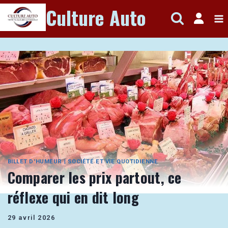
Aller
Culture Auto
au
contenu
BILLET D'HUMEUR
|
SOCIÉTÉ ET VIE QUOTIDIENNE
Comparer les prix partout, ce
réflexe qui en dit long
29 avril 2026