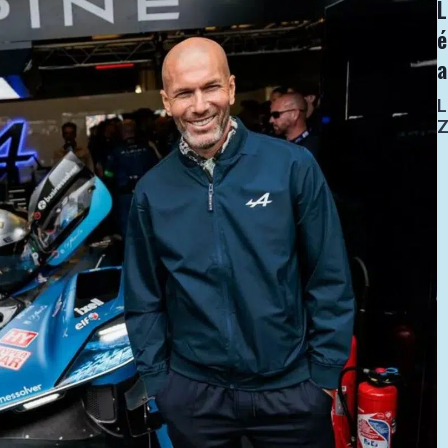
L
é
L
Z