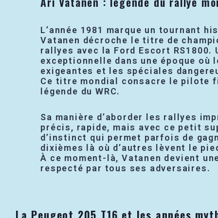
Ari Vatanen : légende du rallye mo
L’année 1981 marque un tournant his
Vatanen décroche le titre de champ
rallyes avec la Ford Escort RS1800.
exceptionnelle dans une époque où l
exigeantes et les spéciales dangere
Ce titre mondial consacre le pilote f
légende du WRC.
Sa manière d’aborder les rallyes imp
précis, rapide, mais avec ce petit s
d’instinct qui permet parfois de gag
dixièmes là où d’autres lèvent le pie
À ce moment-là, Vatanen devient une 
respecté par tous ses adversaires.
La Peugeot 205 T16 et les années myt