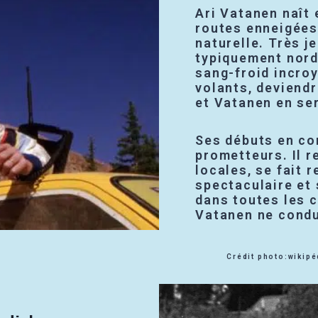
Ari Vatanen naît
routes enneigées
naturelle. Très j
typiquement nordi
sang-froid incroy
volants, deviendr
et Vatanen en se
Ses débuts en co
prometteurs. Il 
locales, se fait 
spectaculaire et 
dans toutes les 
Vatanen ne condui
Crédit photo:wikipé