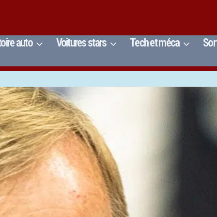
toire auto
Voitures stars
Tech et méca
Sor