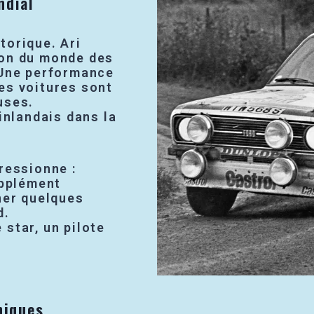
ndial
torique. Ari
ion du monde des
 Une performance
es voitures sont
uses.
inlandais dans la
ressionne :
upplément
ner quelques
d.
star, un pilote
hiques