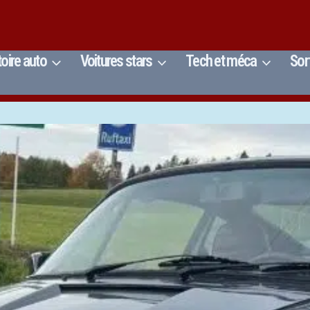
toire auto
Voitures stars
Tech et méca
Sor