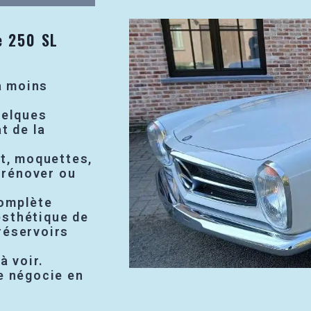
e 250 SL
la moins
uelques
t de la
nt, moquettes,
à rénover ou
complète
esthétique de
réservoirs
à voir.
e négocie en