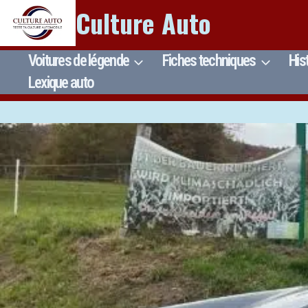
Aller
Culture Auto
au
contenu
Voitures de légende
Fiches techniques
His
Lexique auto