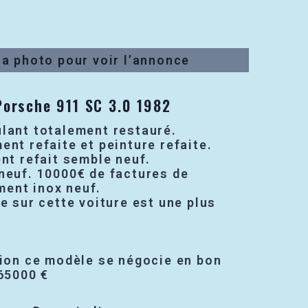
la photo pour voir l’annonce
Porsche 911 SC 3.0 1982
lant totalement restauré.
ent refaite et peinture refaite.
ent refait semble neuf.
neuf. 10000€ de factures de
ent inox neuf.
e sur cette voiture est une plus
tion ce modèle se négocie en bon
 65000 €