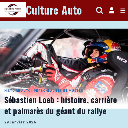
Aller
Culture Auto
au
contenu
HISTOIRE AUTO
|
PERSONNALITÉS ET MUSÉES
Sébastien Loeb : histoire, carrière
et palmarès du géant du rallye
29 janvier 2026