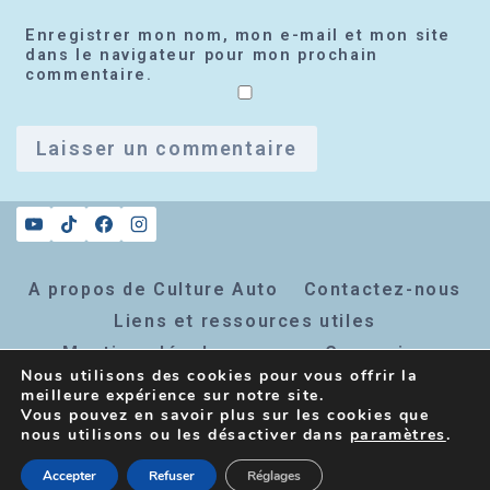
Enregistrer mon nom, mon e-mail et mon site
dans le navigateur pour mon prochain
commentaire.
A propos de Culture Auto
Contactez-nous
Liens et ressources utiles
Mentions légales
Connexion
Nous utilisons des cookies pour vous offrir la
Inscription newsletter
meilleure expérience sur notre site.
Vous pouvez en savoir plus sur les cookies que
nous utilisons ou les désactiver dans
paramètres
.
© 2026 Culture Auto - Thème WordPress par
Accepter
Refuser
Réglages
Kadence WP