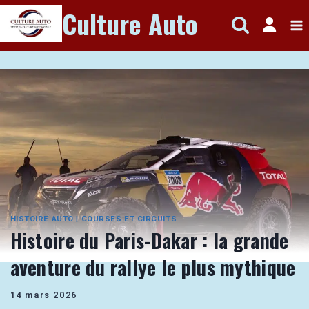
Aller
Culture Auto
au
contenu
HISTOIRE AUTO
|
COURSES ET CIRCUITS
Histoire du Paris-Dakar : la grande
aventure du rallye le plus mythique
14 mars 2026