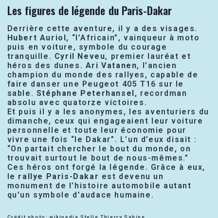
Les figures de légende du Paris-Dakar
Derrière cette aventure, il y a des visages.
Hubert Auriol
, “l’Africain”, vainqueur à moto
puis en voiture, symbole du courage
tranquille.
Cyril Neveu
, premier lauréat et
héros des dunes.
Ari Vatanen
, l’ancien
champion du monde des rallyes, capable de
faire danser une Peugeot 405 T16 sur le
sable.
Stéphane Peterhansel
, recordman
absolu avec quatorze victoires.
Et puis il y a les anonymes, les aventuriers du
dimanche, ceux qui engageaient leur voiture
personnelle et toute leur économie pour
vivre une fois “le Dakar”. L’un d’eux disait :
“On partait chercher le bout du monde, on
trouvait surtout le bout de nous-mêmes.”
Ces héros ont forgé la légende. Grâce à eux,
le
rallye Paris-Dakar
est devenu un
monument de l’histoire automobile autant
qu’un symbole d’audace humaine.
Crédit photo: wikipedia Stelle Thierry Sabine