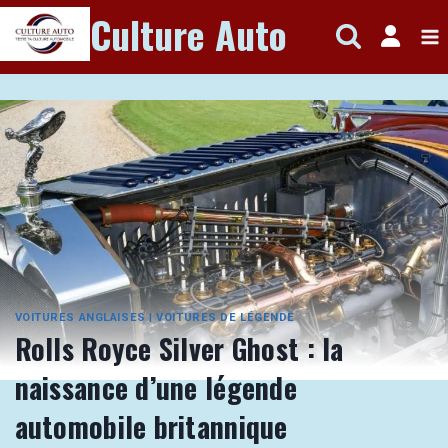
Aller
Culture Auto
au
contenu
VOITURES ANGLAISES
|
VOITURES DE LÉGENDE
Rolls Royce Silver Ghost : la
naissance d’une légende
automobile britannique