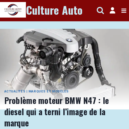
Aller
Culture Auto
au
contenu
ACTUALITÉS
|
MARQUES ET MODÈLES
Problème moteur BMW N47 : le
diesel qui a terni l’image de la
marque