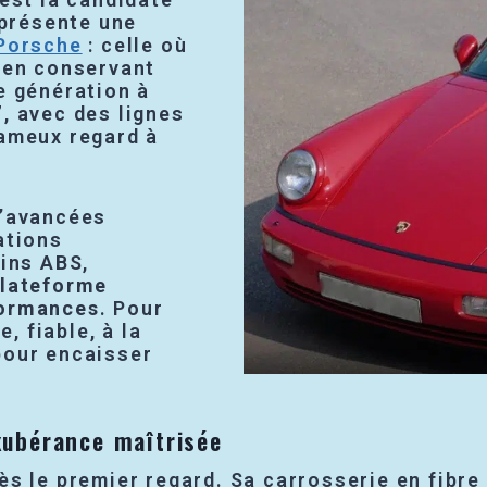
eprésente une
 Porsche
: celle où
t en conservant
e génération à
, avec des lignes
fameux regard à
d’avancées
ations
eins ABS,
lateforme
formances
. Pour
e, fiable, à la
pour encaisser
xubérance maîtrisée
ès le premier regard. Sa carrosserie en fibre