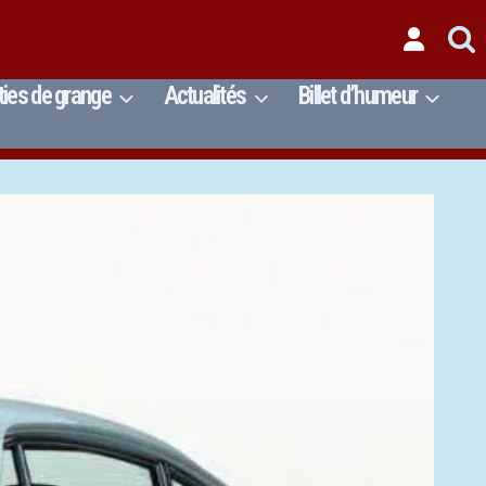
ties de grange
Actualités
Billet d’humeur