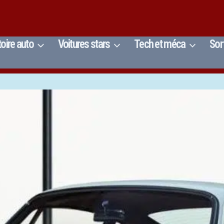
toire auto
Voitures stars
Tech et méca
Sor