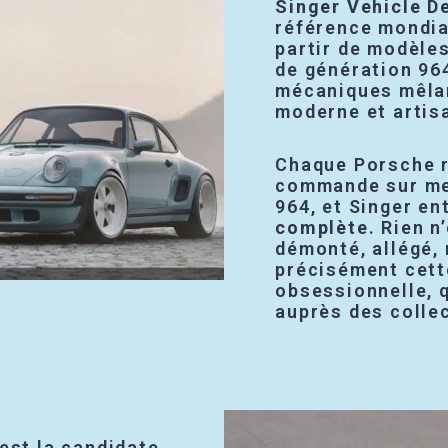
Singer Vehicle D
référence mondia
partir de modèle
de génération 964
mécaniques mêlan
moderne et artis
Chaque Porsche r
commande sur mes
964, et Singer e
complète
. Rien n
démonté, allégé, 
précisément cett
obsessionnelle, q
auprès des colle
 est la candidate