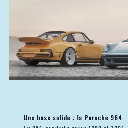
Une base solide : la Porsche 964
La 964, produite entre 1989 et 1994,