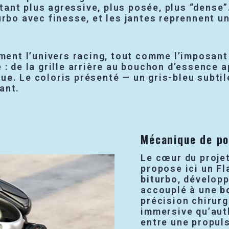
étant plus agressive, plus posée, plus “dense”.
urbo avec finesse, et les jantes reprennent u
ment l’univers racing, tout comme l’imposant a
 : de la grille arrière au bouchon d’essence 
que.
Le coloris présenté — un gris-bleu subti
ant.
Mécanique de po
Le cœur du projet
propose ici un
Fl
biturbo
, dévelop
accouplé à une
b
précision chirurg
immersive qu’auth
entre une propul