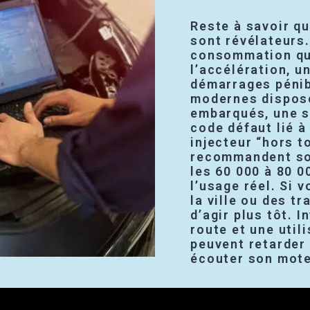
Reste à savoir q
sont révélateurs.
consommation qui
l’accélération, 
démarrages pénib
modernes dispose
embarqués, une 
code défaut lié à
injecteur “hors t
recommandent sou
les 60 000 à 80 0
l’usage réel. Si 
la ville ou des tr
d’agir plus tôt. 
route et une util
peuvent retarder
écouter son mote