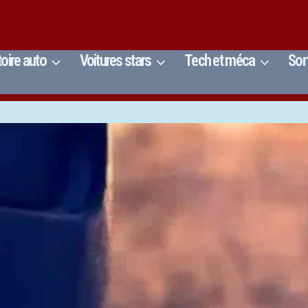
toire auto
Voitures stars
Tech et méca
Sor