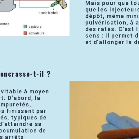
Mais pour que tou
que les injecteur
dépôt, même minim
pulvérisation, à 
des ratés. C’est 
sens : il permet 
et d’allonger la 
’encrasse-t-il ?
évitable à moyen
t. D’abord, la
 impuretés,
es finissent par
tés, typiques de
d’atteindre sa
accumulation de
s arrêts