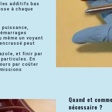
les additifs bas
esse à chaque
e puissance,
démarrages
 ou même un voyant
 encrassé peut
ole, et finir par
à particules. En
jours par coûter
émissions
Quand et comme
nécessaire ?