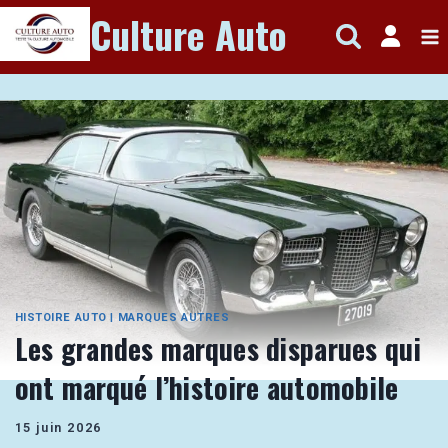
Aller
Culture Auto
au
contenu
HISTOIRE AUTO
|
MARQUES AUTRES
Les grandes marques disparues qui
ont marqué l’histoire automobile
15 juin 2026