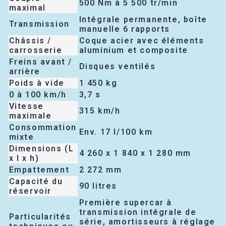
500 Nm à 5 500 tr/min
maximal
Intégrale permanente, boîte
Transmission
manuelle 6 rapports
Châssis /
Coque acier avec éléments
carrosserie
aluminium et composite
Freins avant /
Disques ventilés
arrière
Poids à vide
1 450 kg
0 à 100 km/h
3,7 s
Vitesse
315 km/h
maximale
Consommation
Env. 17 l/100 km
mixte
Dimensions (L
4 260 x 1 840 x 1 280 mm
x l x h)
Empattement
2 272 mm
Capacité du
90 litres
réservoir
Première supercar à
transmission intégrale de
Particularités
série, amortisseurs à réglage