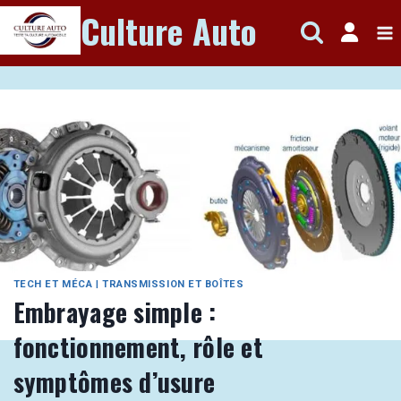
Aller
Culture Auto
au
contenu
TECH ET MÉCA
|
TRANSMISSION ET BOÎTES
Embrayage simple :
fonctionnement, rôle et
symptômes d’usure