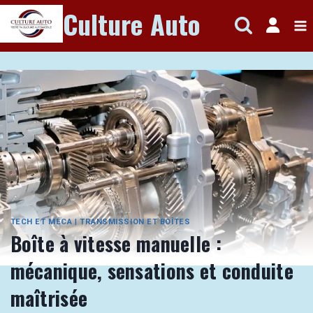
Aller
Culture Auto
au
contenu
TECH ET MÉCA
|
TRANSMISSION ET BOÎTES
Boîte à vitesse manuelle :
mécanique, sensations et conduite
maîtrisée