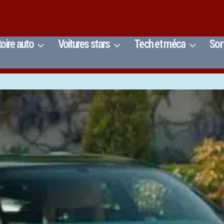
toire auto
Voitures stars
Tech et méca
Sor