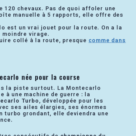
e 120 chevaux. Pas de quoi affoler une
îte manuelle à 5 rapports, elle offre des
o est un vrai jouet pour la route. On a la
u moindre virage.
uire collé à la route, presque
comme dans
ecarlo née pour la course
is la piste surtout. La Montecarlo
e à une machine de guerre : la
ecarlo Turbo
, développée pour les
vec ses ailes élargies, ses énormes
on turbo grondant, elle deviendra une
ance.
itres consécutifs de
championne du