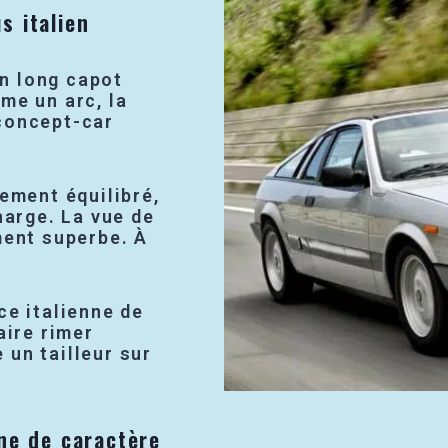
s italien
n long capot
me un arc, la
concept-car
ement équilibré,
harge. La vue de
ment superbe. À
ce italienne de
aire rimer
un tailleur sur
ine de caractère