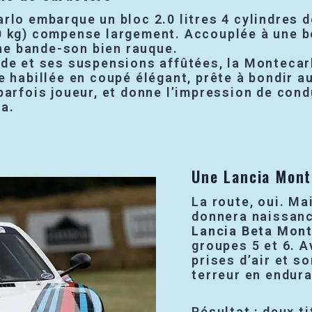
rlo embarque un bloc 2.0 litres 4 cylindres d
0 kg) compense largement. Accouplée à une bo
une bande-son bien rauque.
ide et ses suspensions affûtées, la Montecarl
e habillée en coupé élégant, prête à bondir a
parfois joueur, et donne l’impression de cond
la.
Une Lancia Mont
La route, oui. Ma
donnera naissanc
Lancia Beta Mont
groupes 5 et 6. A
prises d’air et s
terreur en endur
Résultat : deux t