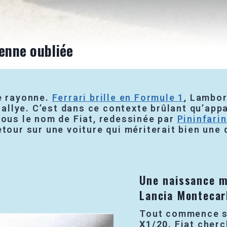
ienne oubliée
ne rayonne.
Ferrari brille en Formule 1
, Lambor
 rallye. C’est dans ce contexte brûlant qu’ap
sous le nom de Fiat, redessinée par
Pininfari
etour sur une voiture qui mériterait bien une 
Une naissance m
Lancia Montecar
Tout commence s
X1/20
. Fiat cher