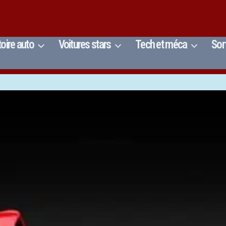
toire auto
Voitures stars
Tech et méca
Sor