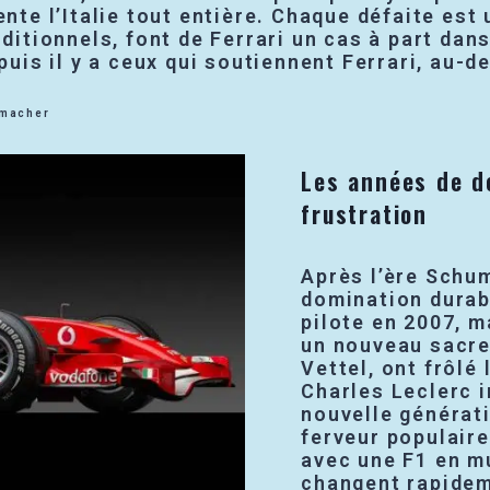
ente l’Italie tout entière. Chaque défaite est
nditionnels, font de Ferrari un cas à part dans
 puis il y a ceux qui soutiennent Ferrari, au-
umacher
Les années de dé
frustration
Après l’ère Schum
domination durabl
pilote en 2007, m
un nouveau sacre
Vettel, ont frôlé 
Charles Leclerc i
nouvelle générati
ferveur populaire
avec une F1 en m
changent rapidem