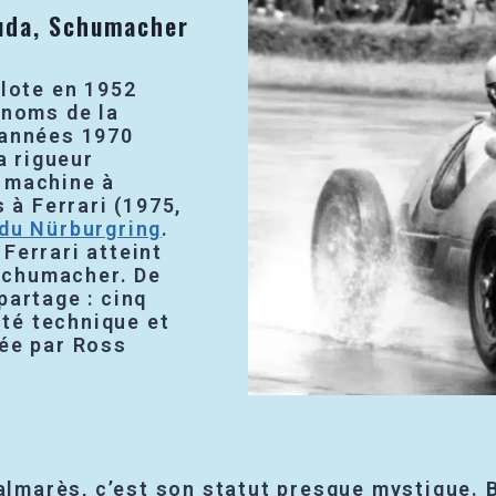
auda, Schumacher
ilote en 1952
 noms de la
 années 1970
a rigueur
 machine à
s à Ferrari (1975,
du Nürburgring
.
Ferrari atteint
Schumacher. De
partage : cinq
ité technique et
née par Ross
palmarès, c’est son statut presque mystique.