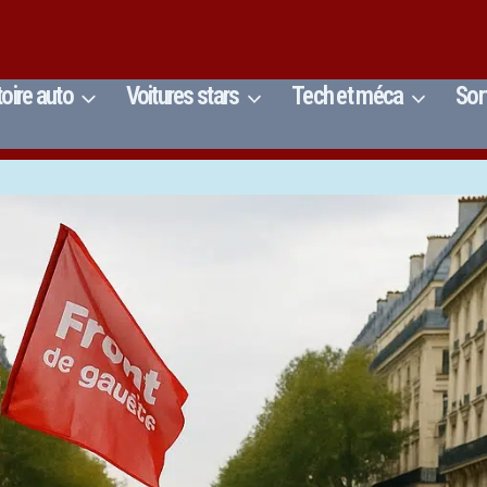
toire auto
Voitures stars
Tech et méca
Sor