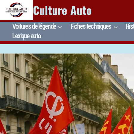
Aller
Culture Auto
au
contenu
Voitures de légende
Fiches techniques
His
Lexique auto