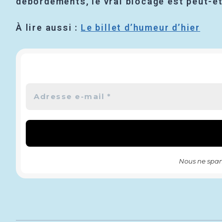
débordements, le vrai blocage est peut-êt
À lire aussi :
Le billet d’humeur d’hier
Nous ne spam