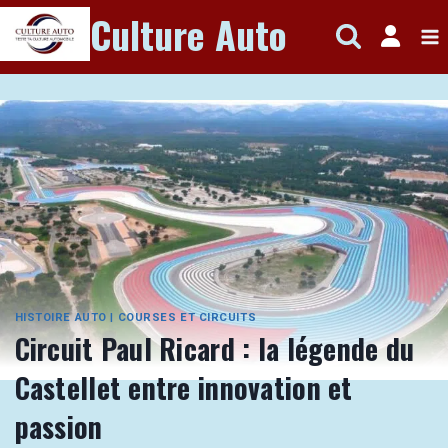
Aller
Culture Auto
au
contenu
HISTOIRE AUTO
|
COURSES ET CIRCUITS
Circuit Paul Ricard : la légende du
Castellet entre innovation et
passion