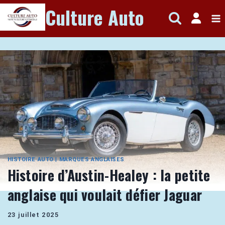
Aller
Culture Auto
au
contenu
HISTOIRE AUTO
|
MARQUES ANGLAISES
Histoire d’Austin-Healey : la petite
anglaise qui voulait défier Jaguar
23 juillet 2025