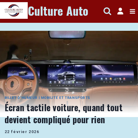
Aller
Culture Auto
au
contenu
BILLET D'HUMEUR
|
MOBILITÉ ET TRANSPORTS
Écran tactile voiture, quand tout
devient compliqué pour rien
22 février 2026