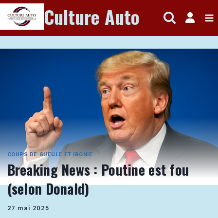
Aller
Culture Auto
au
contenu
COUPS DE GUEULE ET IRONIE
Breaking News : Poutine est fou
(selon Donald)
27 mai 2025