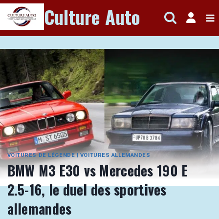
Aller
Culture Auto
au
contenu
VOITURES DE LÉGENDE
|
VOITURES ALLEMANDES
BMW M3 E30 vs Mercedes 190 E
2.5-16, le duel des sportives
allemandes