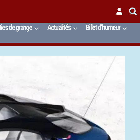
ties de grange
Actualités
Billet d’humeur