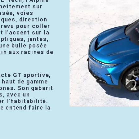
 nettement sur
ssée, voies
iques, direction
revu pour coller
t l’accent sur la
optiques, jantes,
une bulle posée
ain aux racines de
cte GT sportive
,
h haut de gamme
ones. Son gabarit
s, avec un
 l’habitabilité.
le entend faire la