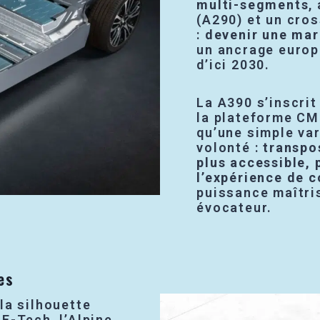
multi-segments
,
(A290) et un cros
:
devenir une mar
un ancrage europ
d’ici 2030.
La A390 s’inscrit
la plateforme CM
qu’une simple var
volonté :
transpos
plus accessible, 
l’expérience de 
puissance maîtris
évocateur.
es
la silhouette
E-Tech, l’Alpine