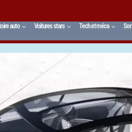
toire auto
Voitures stars
Tech et méca
Sor