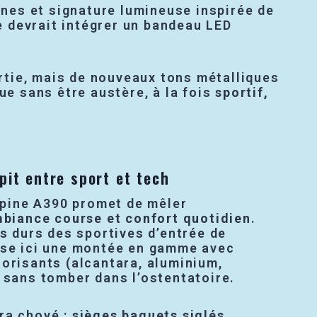
fines et signature lumineuse inspirée de
re devrait intégrer un bandeau LED
artie, mais de nouveaux tons métalliques
ue sans être austère, à la fois
sportif,
pit entre sport et tech
Alpine A390 promet de mêler
mbiance course et confort quotidien
.
es durs des sportives d’entrée de
ise ici une montée en gamme avec
orisants (alcantara, aluminium,
 sans tomber dans l’ostentatoire.
ra choyé :
sièges baquets siglés