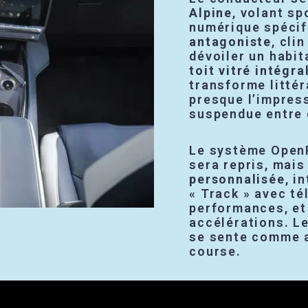
Alpine
, volant sp
numérique spéci
antagoniste
, cli
dévoiler un habit
toit vitré intégra
transforme littér
presque l’impress
suspendue entre c
Le système OpenR
sera repris, mai
personnalisée
, i
« Track » avec t
performances, et
accélérations. L
se sente comme 
course.