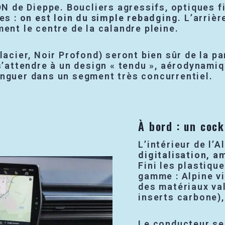
ADN de Dieppe. Boucliers agressifs, optiques 
es :
on est loin du simple rebadging
. L’arriè
ent le centre de la calandre pleine.
Glacier, Noir Profond) seront bien sûr de la p
s’attendre à un design « tendu », aérodynamiq
inguer dans un segment très concurrentiel.
À bord : un cock
L’intérieur de l’
digitalisation, a
Fini les plastiqu
gamme : Alpine v
des matériaux val
inserts carbone),
Le conducteur se