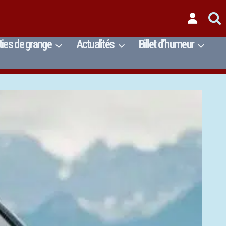
ties de grange
Actualités
Billet d’humeur