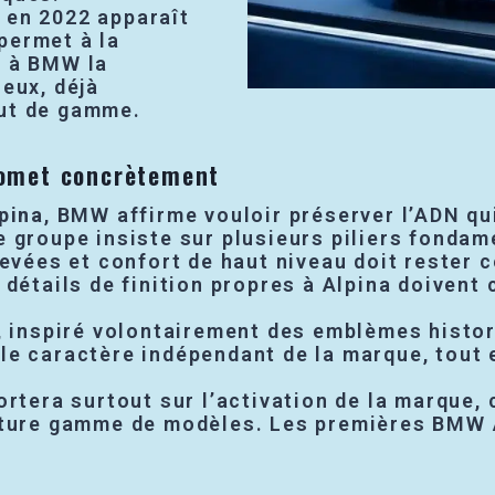
 en 2022 apparaît
permet à la
t à BMW la
ieux, déjà
aut de gamme.
romet concrètement
pina
, BMW affirme vouloir préserver l’ADN qui
e groupe insiste sur plusieurs piliers fondam
evées et confort de haut niveau doit rester c
 détails de finition propres à Alpina doivent
é, inspiré volontairement des emblèmes histo
er le caractère indépendant de la marque, tout
rtera surtout sur l’activation de la marque, c
uture gamme de modèles. Les premières BMW A