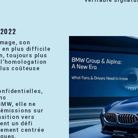
 2022
 image, son
en plus difficile
n, toujours plus
 l’homologation
plus coûteuse
nfidentielles,
ons
BMW, elle ne
 émissions sur
nsition vers
ent un défi
uement centrée
iques.