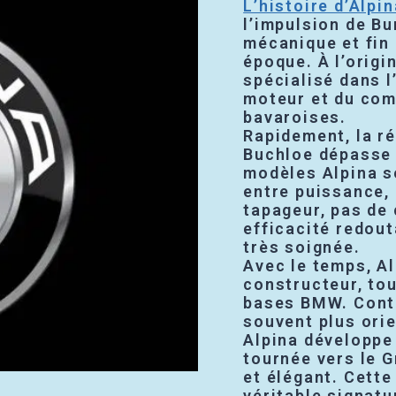
L’histoire d’Alpin
l’impulsion de B
mécanique et fin
époque. À l’origi
spécialisé dans 
moteur et du com
bavaroises.
Rapidement, la ré
Buchloe dépasse 
modèles Alpina sé
entre puissance, 
tapageur, pas de
efficacité redout
très soignée.
Avec le temps, Al
constructeur, tou
bases BMW. Cont
souvent plus ori
Alpina développe 
tournée vers le 
et élégant. Cette
véritable signatu