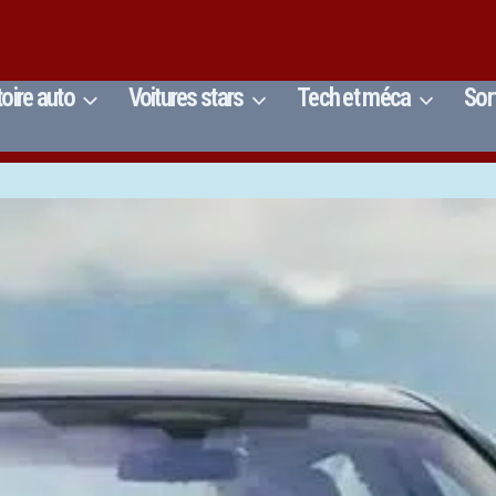
toire auto
Voitures stars
Tech et méca
Sor