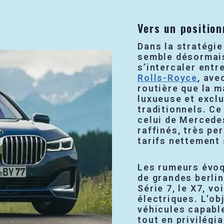
Vers un positio
Dans la stratégie
semble désormais
s’intercaler ent
Rolls-Royce
, ave
routière que la m
luxueuse et excl
traditionnels. C
celui de Mercede
raffinés, très pe
tarifs nettement
Les rumeurs évoq
de grandes berli
Série 7, le X7, v
électriques. L’ob
véhicules capabl
tout en privilégia