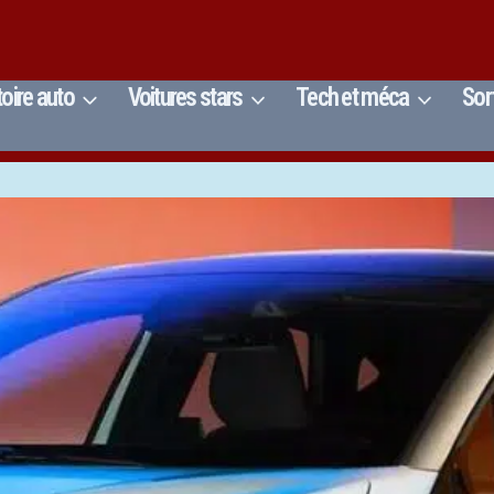
toire auto
Voitures stars
Tech et méca
Sor