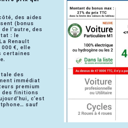
côté, des aides
ssent (bonus
 de l’autre, des
at : le
La Renault
000 €, elle
s certaines
e.
utale des
ement immédiat
teurs premium
é des finitions
jourd’hui, c’est
rtphone… sauf