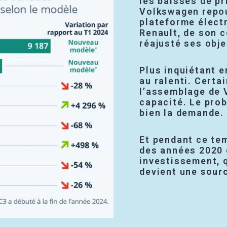
les baisses de pr
Volkswagen repou
plateforme élect
Renault, de son c
réajusté ses obje
Plus inquiétant e
au ralenti. Certa
l’assemblage de V
capacité. Le prob
bien la demande.
Et pendant ce te
des années 2020 
investissement, q
devient une
sourc