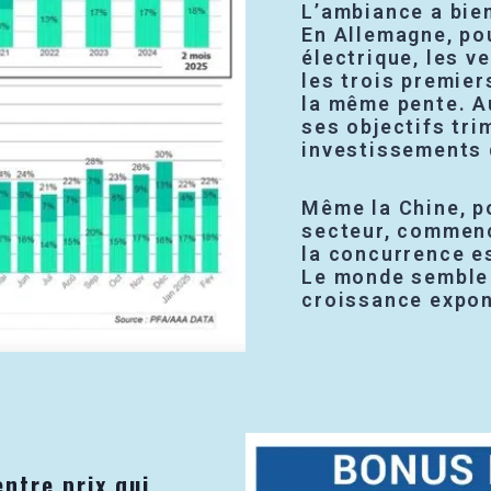
L’ambiance a bie
En Allemagne, pou
électrique, les v
les trois premie
la même pente. Au
ses objectifs tri
investissements 
Même la Chine, p
secteur, commenc
la concurrence es
Le monde semble a
croissance expone
entre prix qui