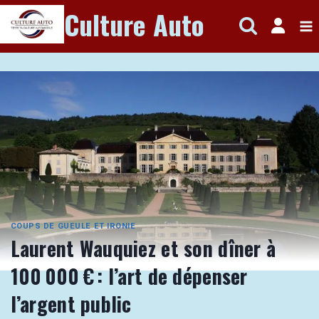
Aller
Culture Auto
au
contenu
COUPS DE GUEULE ET IRONIE
Laurent Wauquiez et son dîner à
100 000 € : l’art de dépenser
l’argent public