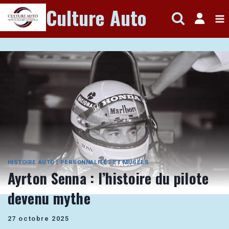
Aller
Culture Auto
au
contenu
HISTOIRE AUTO
|
PERSONNALITÉS ET MUSÉES
Ayrton Senna : l’histoire du pilote
devenu mythe
27 octobre 2025