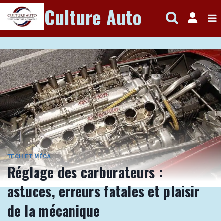
Aller
Culture Auto
au
contenu
TECH ET MÉCA
Réglage des carburateurs :
astuces, erreurs fatales et plaisir
de la mécanique