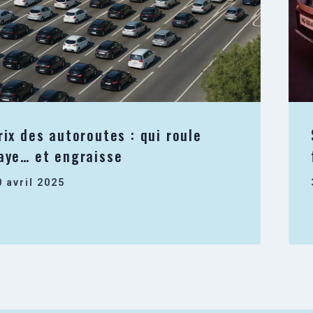
rix des autoroutes : qui roule
aye… et engraisse
0 avril 2025