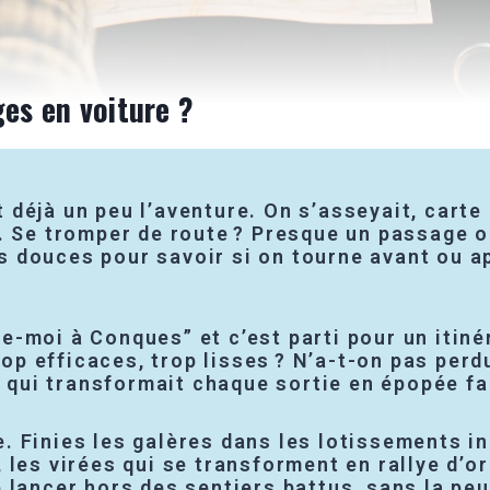
ges en voiture ?
it déjà un peu l’aventure. On s’asseyait, cart
s. Se tromper de route ? Presque un passage o
tes douces pour savoir si on tourne avant ou a
-moi à Conques” et c’est parti pour un itinér
rop efficaces, trop lisses ? N’a-t-on pas perdu
e qui transformait chaque sortie en épopée fa
que. Finies les galères dans les lotissements 
 les virées qui se transforment en rallye d’
 lancer hors des sentiers battus, sans la peu