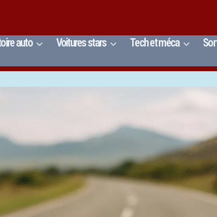
toire auto
Voitures stars
Tech et méca
Sor