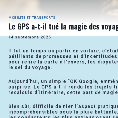
MOBILITÉ ET TRANSPORTS
Le GPS a-t-il tué la magie des voya
14 septembre 2025
Il fut un temps où partir en voiture, c’éta
pétillants de promesses et d’incertitude
pour relire la carte à l’envers, les dispu
le sel du voyage.
Aujourd’hui, un simple “OK Google, emmène
surprise. Le GPS a-t-il rendu les trajets t
recalculs d’itinéraire, cette part de magi
Bien sûr, difficile de nier l’aspect prati
incompréhensibles sous la pluie battante,
les conducteurs les plus anxieux osent se