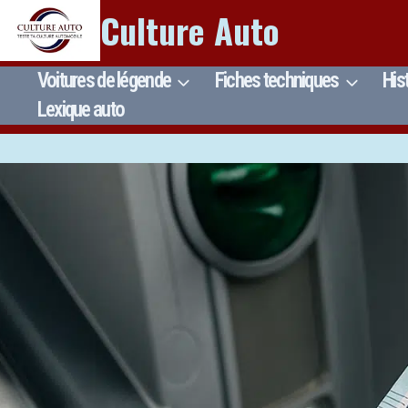
Aller
Culture Auto
au
contenu
Voitures de légende
Fiches techniques
His
Lexique auto