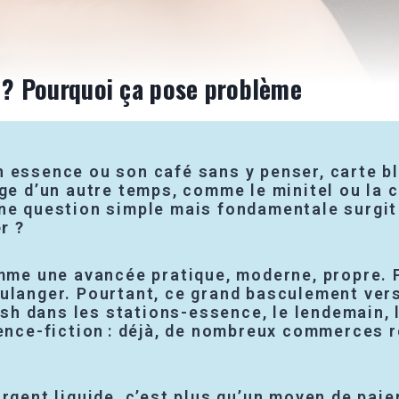
e ? Pourquoi ça pose problème
n essence ou son café sans y penser, carte b
ige d’un autre temps, comme le minitel ou la 
une question simple mais fondamentale surgit
r ?
omme une avancée pratique, moderne, propre. P
oulanger. Pourtant, ce grand basculement ver
cash dans les stations-essence, le lendemain, 
ience-fiction : déjà, de nombreux commerces r
rgent liquide, c’est plus qu’un moyen de paie