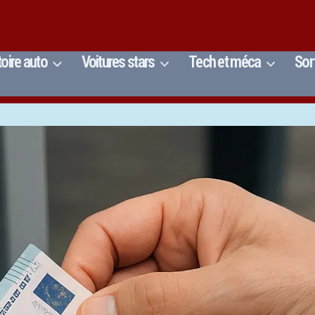
toire auto
Voitures stars
Tech et méca
Sor